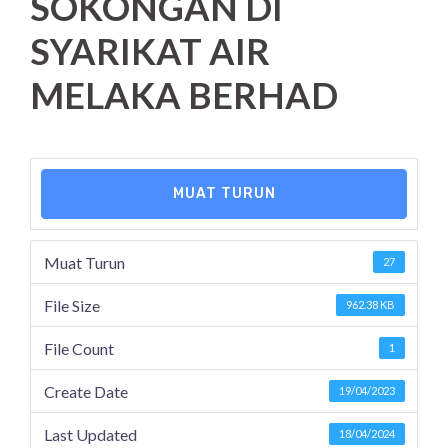
SOKONGAN DI
SYARIKAT AIR
MELAKA BERHAD
MUAT TURUN
Muat Turun
27
File Size
962.38 KB
File Count
1
Create Date
19/04/2023
Last Updated
18/04/2024